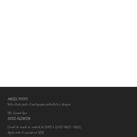
ANGEL PHOTO
Votre studio photo et photographe portraitiste à Alençon
98, Grande Rue
61000 ALENCON
Ouvert du mardi au vendredi de 9H45 à 12H30 14h00 -18h00
Aprés-midi et samedi sur RDV