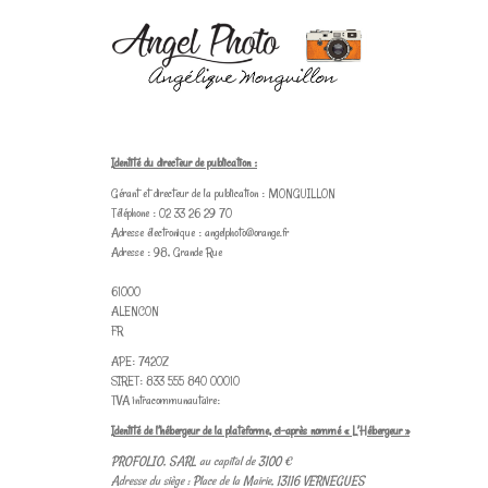
Identité du directeur de publication :
Gérant et directeur de la publication : MONGUILLON
Téléphone : 02 33 26 29 70
Adresse électronique : angelphoto@orange.fr
Adresse : 98, Grande Rue
61000
ALENCON
FR
APE: 7420Z
SIRET: 833 555 840 00010
TVA intracommunautaire:
Identité de l’hébergeur de la plateforme, ci-après nommé « L’Hébergeur »
PROFOLIO, SARL au capital de 3100 €
Adresse du siège : Place de la Mairie, 13116 VERNEGUES