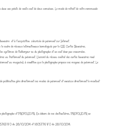
ion dans nos points de vente sont de deux semaines. Le mode de retrait de votre commande
bancaire et à l’acquisition sécurisée de paiement sur Internet.
ans le cadre de réseaux internationaux homologués par le GIE Cartes Bancaires.
les systèmes de l’hébergeur ou du photographe et ne sont donc pas conservées.
ires au traitement du paiement. L'accord du réseau central des cartes bancaires rend
paiement au magasin), à condition que le photographe propose ces moyens de paiement. Le
e publication gère directement ces modes de paiement et encaisse directement le montant
ent le photographe et PROFOLIO.FR. En dehors de ces destinataires, PROFOLIO.FR ne
14, 1805763 V 0 du 28/10/2014 et 1805776 V 0 du 28/10/2014.