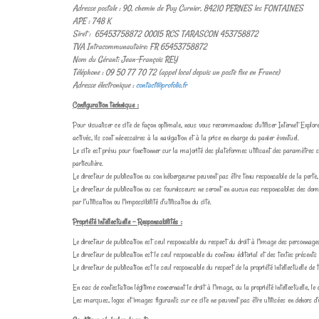
Adresse postale : 90, chemin de Puy Curnier, 84210 PERNES les FONTAINES
APE : 748 K
Siret : 65453758872 00015 RCS TARASCON 453758872
TVA Intracommunautaire: FR 65453758872
Nom du Gérant: Jean-François REY
Téléphone : 09 50 77 70 72 (appel local depuis un poste fixe en France)
Adresse électronique :
contact@profolio.fr
Configuration technique :
Pour visualiser ce site de façon optimale, nous vous recommandons d'utiliser Internet Explore
activés, ils sont nécessaires à la navigation et à la prise en charge du panier éventuel.
Le site est prévu pour fonctionner sur la majorité des plateformes utilisant des paramètres 
particulière.
Le directeur de publication ou son hébergeurne peuvent pas être tenu responsable de la perte,
Le directeur de publication ou ses fournisseurs ne seront en aucun cas responsables des dom
par l’utilisation ou l’impossibilité d’utilisation du site.
Propriété intellectuelle - Responsabilités :
Le directeur de publication est seul responsable du respect du droit à l’image des personnag
Le directeur de publication est le seul responsable du contenu éditorial et des textes présents 
Le directeur de publication est le seul responsable du respect de la propriété intellectuelle de
En cas de contestation légitime concernant le droit à l’image, ou la propriété intellectuelle, 
Les marques, logos et images figurants sur ce site ne peuvent pas être utilisées en dehors d’u