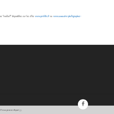
"contact" disponibles sur les sites
www.profolio.fr
ou
www.annuaire-photographes-
pôt vous pouvez cliquer
ici
.