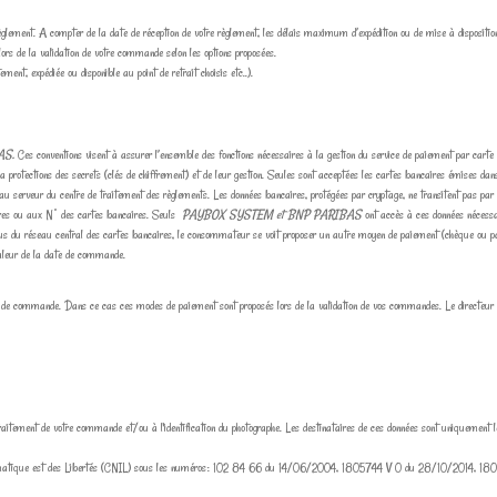
 règlement. A compter de la date de réception de votre règlement, les délais maximum d’expédition ou de mise à disposit
 lors de la validation de votre commande selon les options proposées.
nt, expédiée ou disponible au point de retrait choisis etc..).
AS.
Ces conventions visent à assurer l’ensemble des fonctions nécessaires à la gestion du service de paiement par carte 
la protections des secrets (clés de chiffrement) et de leur gestion. Seules sont acceptées les cartes bancaires émises d
 serveur du centre de traitement des règlements. Les données bancaires, protégées par cryptage, ne transitent pas par 
aires ou aux N° des cartes bancaires. Seuls
PAYBOX SYSTEM et BNP PARIBAS
ont accès à ces données nécessa
refus du réseau central des cartes bancaires, le consommateur se voit proposer un autre moyen de paiement (chèque ou 
aleur de la date de commande.
e commande. Dans ce cas ces modes de paiement sont proposés lors de la validation de vos commandes. Le directeur d
au traitement de votre commande et/ou à l'identification du photographe. Les destinataires de ces données sont uniquem
de l'Informatique est des Libertés (CNIL) sous les numéros: 102 84 66 du 14/06/2004, 1805744 V 0 du 28/10/20