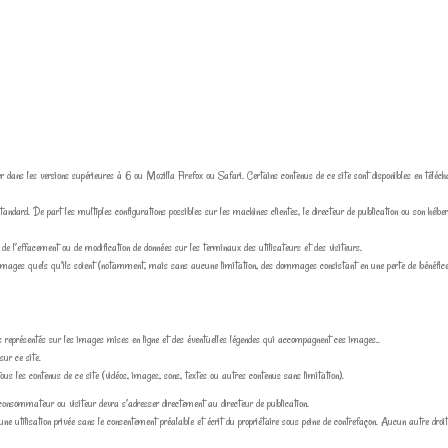
r dans les versions supérieures à 6 ou Mozilla Firefox ou Safari. Certains contenus de ce site sont disponibles en téléc
standard. De part les multiples configurations possibles sur les machines clientes, le directeur de publication ou son hé
 de l’effacement ou de modification de données sur les terminaux des utilisateurs et des visiteurs.
mages quels qu’ils soient (notamment, mais sans aucune limitation, des dommages consistant en une perte de bénéfices, u
es représentés sur les images mises en ligne et des éventuelles légendes qui accompagnent ces images..
sur ce site.
 tous les contenus de ce site (vidéos, images, sons, textes ou autres contenus sans limitation).
le consommateur ou visiteur devra s’adresser directement au directeur de publication.
ne utilisation privée sans le consentement préalable et écrit du propriétaire sous peine de contrefaçon. Aucun autre droit