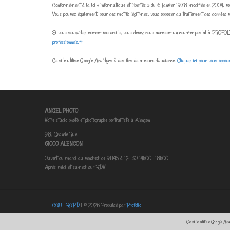
Conformément à la loi « informatique et libertés » du 6 janvier 1978 modifiée en 2004, vous 
Vous pouvez également, pour des motifs légitimes, vous opposer au traitement des données v
Si vous souhaitez exercer vos droits, vous devez nous adresser un courrier postal à PRO
professionnels.fr
Ce site utilise Google Analitycs à des fins de mesure d'audience.
Cliquez ici pour vous oppo
ANGEL PHOTO
Votre studio photo et photographe portraitiste à Alençon
98, Grande Rue
61000 ALENCON
Ouvert du mardi au vendredi de 9H45 à 12H30 14h00 -18h00
Aprés-midi et samedi sur RDV
CGU
|
RGPD
| © 2026 Propulsé par
Profolio
Ce site utilise Google An