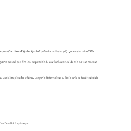
hargement au format Adobe Acrobat (extension de fichier .pdf). Les cookies doivent être
bergeurne peuvent pas être tenu responsable du non fonctionnement du site sur une machine
ne interruption des affaires, une perte d’informations ou toute perte de fonds) entraînés
 n'est conféré à quiconque.