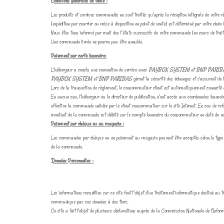
Conditions générales de vente :
Les produits et services commandés ne sont traités qu’après la réception intégrale de votre
(expédition par courrier ou mise à disposition en point de vente) est déterminé par votre choix
Vous êtes tenu informé par mail des l’états successifs de votre commande (en cours de traiteme
Une commande livrée ne pourra pas être annulée.
Paiement par carte bancaire:
L’hébergeur a conclu une convention de service avec
PAYBOX SYSTEM et BNP PARIB
PAYBOX SYSTEM et BNP PARIBAS
gèrent la sécurité des échanges et s'assurent de 
Lors de la transaction de règlement, le consommateur client est automatiquement connecté au
En aucun cas, l’hébergeur ou le directeur de publication, n’ont accès aux coordonnées banc
effective la commande validée par le client consommateur sur le site Internet. En cas de 
montant de la commande est débité sur le compte bancaire du consommateur en date de v
Paiement par chèque ou au magasin :
Les commandes par chèque ou en paiement au magasin peuvent être acceptés selon le type d
de la commande.
Données Personnelles :
Les informations recueillies sur ce site font l’objet d’un traitement informatique destiné 
communique pas ces données à des tiers.
Ce site a fait l'objet de plusieurs déclarations auprès de la Commission Nationale 