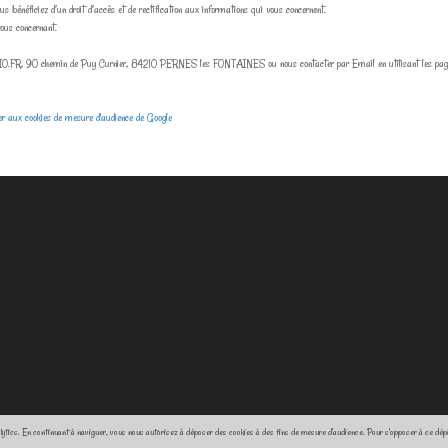
bénéficiez d’un droit d’accès et de rectification aux informations qui vous concernent.
ous concernant.
FOLIO.FR, 90 chemin de Puy Curnier, 84210 PERNES les FONTAINES ou nous contacter par Email en utilisant les pages 
ser aux cookies de mesure d'audience de Google
alytics. En continuant à naviguer, vous nous autorisez à déposer des cookies à des fins de mesure d'audience. Pour s'opposer à ce dé