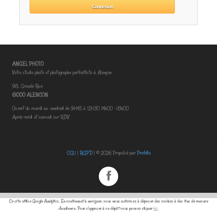
ANGEL PHOTO
Votre studio photo et photographe portraitiste à Alençon
98, Grande Rue
61000 ALENCON
Ouvert du mardi au vendredi de 9H45 à 12H30 14h00 -18h00
Aprés-midi et samedi sur RDV
CGU
|
RGPD
| © 2026 Propulsé par
Profolio
Ce site utilise Google Analytics. En continuant à naviguer, vous nous autorisez à déposer des cookies à des fins de mesure
d'audience. Pour s'opposer à ce dépôt vous pouvez cliquer
ici
.