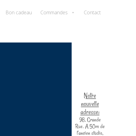
Bon cadeau
Commandes
Contact
+
Notre
nouvelle
adresse:
98, Grande
Rue. A 50m de
l'ancien studio,