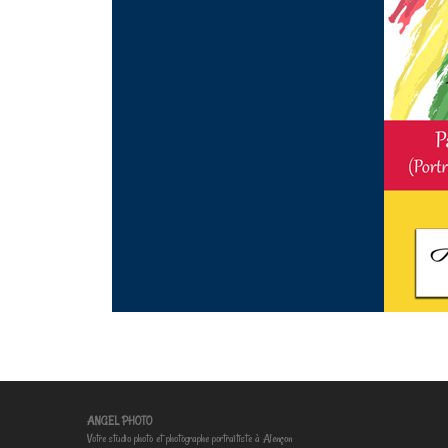
ANGEL PHOTO
Votre studio photo et photographe portraitiste à Alençon