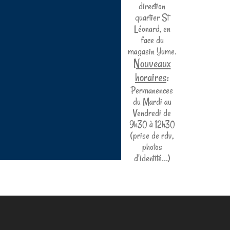
direction
quartier St
Léonard, en
face du
magasin Yume.
Nouveaux
horaires
:
Permanences
du Mardi au
Vendredi de
9h30 à 12h30
(prise de rdv,
photos
d'identité...)