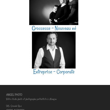
Grossesse - Nouveau né
Entreprise - Corporate
ANGEL PHOTO
Votre studio photo et photographe portraitiste à Alençon
98, Grande Rue